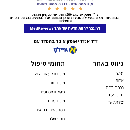





לד"ר אופק יש מעל 200 חוות דעת עם ציון ממוצע
הגבוה ביותר 5.0 המבטא את שביעות הרצון הגבוהה של המטופלים בכל הפרמטרים
הנמדדים.
למעבר לחוות הדעת של אתר MedReviews
ד״ר אנדרי אופק עובד בהסדר עם
ניווט באתר
תחומי טיפול
ראשי
ניתוחים לעיצוב הגוף
אודות
ניתוחי חזה
מכתבי תודה
טיפולים אסתטיים
חוות-דעת
ניתוחי פנים
יצירת קשר
הסרת שומות ונגעים
חומרי מילוי