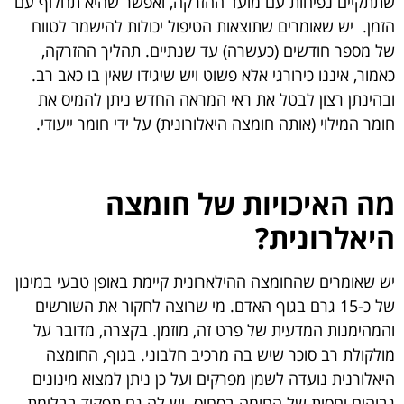
שתתקיים נפיחות עם מועד ההזרקה, ואפשר שהיא תחלוף עם
הזמן. יש שאומרים שתוצאות הטיפול יכולות להישמר לטווח
של מספר חודשים (כעשרה) עד שנתיים. תהליך ההזרקה,
כאמור, איננו כירורגי אלא פשוט ויש שיגידו שאין בו כאב רב.
ובהינתן רצון לבטל את ראי המראה החדש ניתן להמיס את
חומר המילוי (אותה חומצה היאלורונית) על ידי חומר ייעודי.
מה האיכויות של חומצה
היאלרונית?
יש שאומרים שהחומצה ההילארונית קיימת באופן טבעי במינון
של כ-15 גרם בגוף האדם. מי שרוצה לחקור את השורשים
והמהימנות המדעית של פרט זה, מוזמן. בקצרה, מדובר על
מולקולת רב סוכר שיש בה מרכיב חלבוני. בגוף, החומצה
היאלורנית נועדה לשמן מפרקים ועל כן ניתן למצוא מינונים
גבוהים יחסית של החומה בסחוס. יש לה גם תפקיד בבלימת