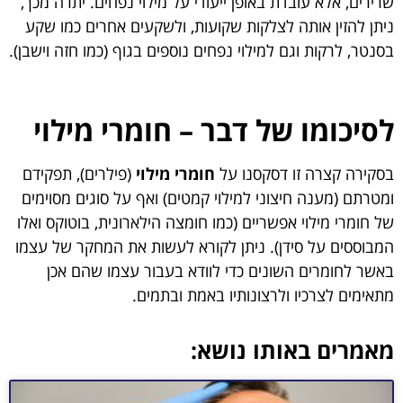
שרירים, אלא עובדת באופן ייעודי על מילוי נפחים. יתרה מכך,
ניתן להזין אותה לצלקות שקועות, ולשקעים אחרים כמו שקע
בסנטר, לרקות וגם למילוי נפחים נוספים בגוף (כמו חזה וישבן).
לסיכומו של דבר – חומרי מילוי
בסקירה קצרה זו דסקסנו על
חומרי מילוי
(פילרים), תפקידם
ומטרתם (מענה חיצוני למילוי קמטים) ואף על סוגים מסוימים
של חומרי מילוי אפשריים (כמו חומצה הילארונית, בוטוקס ואלו
המבוססים על סידן). ניתן לקורא לעשות את המחקר של עצמו
באשר לחומרים השונים כדי לוודא בעבור עצמו שהם אכן
מתאימים לצרכיו ולרצונותיו באמת ובתמים.
מאמרים באותו נושא: