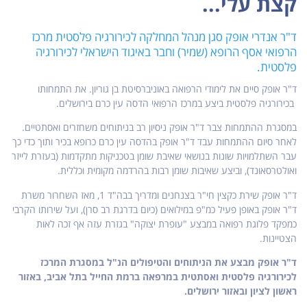
קצת עלי...
ד"ר אנדרי אופק סגן מנהל המחלקה לכירורגיה פלסטית מרכז
הרפואי אסף הרופא (שמיר) וחבר באיגוד הישראלי לכירורגיה
פלסטית.
ד"ר אופק סיים את לימודי הרפואה באוניברסיטת בן גוריון. את התמחותו
בכירורגיה פלסטית ביצע במרכז הרפואי הדסה עין כרם בירושלים.
במסגרת ההתמחות צבר ד"ר אופק ניסיון רב בניתוחים משחזרים ואסתטיים.
לאחר סיום ההתמחות עבד ד"ר אופק בהדסה עין כרם כרופא בכיר ותוך כדי כך
עבר השתלמויות שונות בנושאי שאיבת שומן בטכניקות מתקדמות (בעזרת לייזר
ואולטרסאונד), וביצע שאיבות שומן רבות בהרדמה מקומית וכללית.
ד"ר אופק שירת כקצין חי"ר בצנחנים ומדריך בבה"ד 1, מאז השחרור משרת
ד"ר אופק באופן פעיל כמ"פ במילואים (כיום בדרגת רב סרן), ועל שירותו הקרבי
כמפקד פלוגת רפואה במבצע "עופרת יצוקה" בגזרת עזה אף זכה לאות
הצטיינות.
ד"ר אופק מבצע את הניתוחים והטיפולים הנ"ל במסגרת המרכז
לכירורגיה פלסטית ואסתטית במרפאה ברמת החייל בתל אביב, באזור
ראשון לציון ובאזור ירושלים.