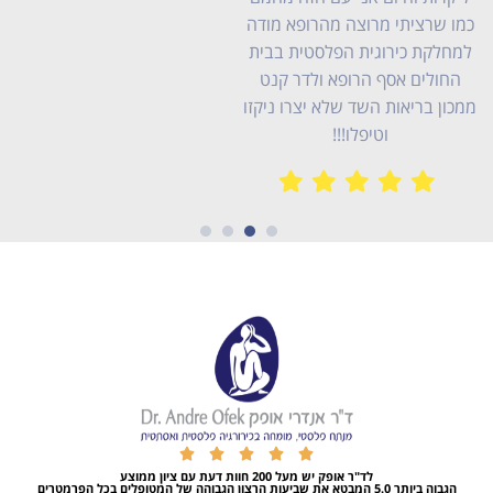
ה
ו
4
3
2
1





לד"ר אופק יש מעל 200 חוות דעת עם ציון ממוצע
הגבוה ביותר 5.0 המבטא את שביעות הרצון הגבוהה של המטופלים בכל הפרמטרים