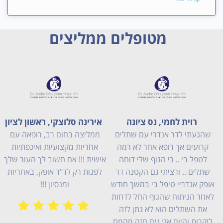
מטופלים ממליצים
אירינה סלוצקי, ראשון לציון
דורין אהרוני, ראשון לציון
ממליצה בחום רב, רופאה עם
אני רוצה להודות לד"ר אנדרי אופק
אחריות מקצועיות ואיכפתיות
על היחס המדהים שהוא נתן
אישית !!! אם חשוב לך העור שלך
לי;,אדם נעים חביב ורגוע.שנתן לי
לפנות רק לד"ר אופק, באחריות
להאמין בי ב 100% ,תודה לך ד"ר
ש
ומנסיון !!!
בזכותך אני ממשיכה את חיי
באופטימיות ואמון מלא וממליצה
מאד עליך בתור רופא ויותר חשוב
אפילו בתור בן אדם,תודה!