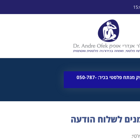
לא בטוחה מה נכון עבורך? אל תתביישי חייגי עכשיו לד"ר אופק מנתח פלסטי בכיר: 050-787-
נים לשלוח הודעה