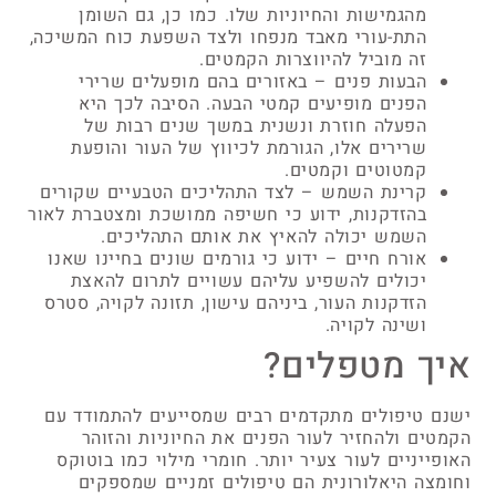
מהגמישות והחיוניות שלו. כמו כן, גם השומן
התת-עורי מאבד מנפחו ולצד השפעת כוח המשיכה,
זה מוביל להיווצרות הקמטים.
הבעות פנים – באזורים בהם מופעלים שרירי
הפנים מופיעים קמטי הבעה. הסיבה לכך היא
הפעלה חוזרת ונשנית במשך שנים רבות של
שרירים אלו, הגורמת לכיווץ של העור והופעת
קמטוטים וקמטים.
קרינת השמש – לצד התהליכים הטבעיים שקורים
בהזדקנות, ידוע כי חשיפה ממושכת ומצטברת לאור
השמש יכולה להאיץ את אותם התהליכים.
אורח חיים – ידוע כי גורמים שונים בחיינו שאנו
יכולים להשפיע עליהם עשויים לתרום להאצת
הזדקנות העור, ביניהם עישון, תזונה לקויה, סטרס
ושינה לקויה.
איך מטפלים?
ישנם טיפולים מתקדמים רבים שמסייעים להתמודד עם
הקמטים ולהחזיר לעור הפנים את החיוניות והזוהר
האופייניים לעור צעיר יותר. חומרי מילוי כמו בוטוקס
וחומצה היאלורונית הם טיפולים זמניים שמספקים