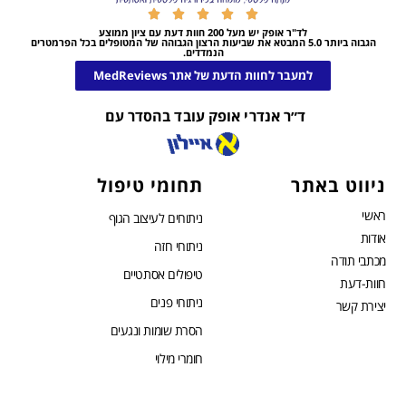





לד"ר אופק יש מעל 200 חוות דעת עם ציון ממוצע
הגבוה ביותר 5.0 המבטא את שביעות הרצון הגבוהה של המטופלים בכל הפרמטרים
הנמדדים.
למעבר לחוות הדעת של אתר MedReviews
ד״ר אנדרי אופק עובד בהסדר עם
ניווט באתר
תחומי טיפול
ראשי
ניתוחים לעיצוב הגוף
אודות
ניתוחי חזה
מכתבי תודה
טיפולים אסתטיים
חוות-דעת
ניתוחי פנים
יצירת קשר
הסרת שומות ונגעים
חומרי מילוי