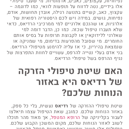
נפיחויות, עקצוצים, כאבים, אדמומיות. מי שעבר טיפולי
אלו בידיים, נטה לדווח על תופעות לוואי, כמו לדוגמה –
עקצוץ, כאב, קשיים בתנועה רגילה, אובדן תחושות, אודם,
נפיחות, גושים. במידה ויש לכם היסטוריה רפואית של
אלרגיות, או שהנכם אלרגיים למי ממרכיבי הרדיאס, כדאי
שלא תעברו טיפול שכזה. כמו כן, הדבר דומה למי
שאלרגי ללידוקאין או לקבוצת תרופות על בסיס אותם
החומרים. מי שסובל מהפרעות בדימום, מי שמניקה או
שנמצאת בהיריון, כי אז עליה להימנע מטיפולי הרדיאס.
בני אדם בעלי נטייה להרפס, עשויים לחוות התפרצות של
נגיף ההרפס בשל טיפולי הרדיאס.
האם שיטת טיפולי הזרקה
של רדיאס היא באזור
הנוחות שלכם?
שיטת טיפולי ההזרקה של
רדיאס
נעשית, בלי כל ספק,
באזור הנוחות שלכם. כמובן, שאת הטיפול עצמו תיאלצו
לעבור בקליניקה של
הרופא המטפל
, אך מאוד מהר תוכלו
לשוב לאזור הנוחות שלכם, מקום המשכן הקבוע שלכם.
טיפולים אלו חשוב שייעשו באמצעות מטפל מקצועי,