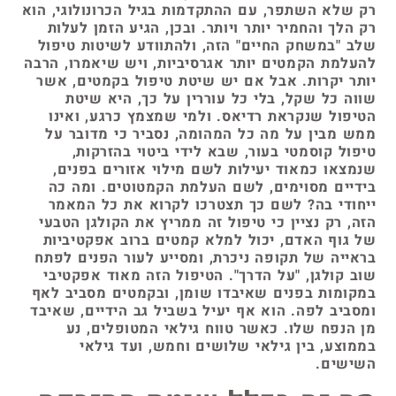
רק שלא השתפר, עם ההתקדמות בגיל הכרונולוגי, הוא
רק הלך והחמיר יותר ויותר. ובכן, הגיע הזמן לעלות
שלב "במשחק החיים" הזה, ולהתוודע לשיטות טיפול
להעלמת הקמטים יותר אגרסיביות, ויש שיאמרו, הרבה
יותר יקרות. אבל אם יש שיטת טיפול בקמטים, אשר
שווה כל שקל, בלי כל עוררין על כך, היא שיטת
הטיפול שנקראת רדיאס. ולמי שמצמץ כרגע, ואינו
ממש מבין על מה כל המהומה, נסביר כי מדובר על
טיפול קוסמטי בעור, שבא לידי ביטוי בהזרקות,
שנמצאו כמאוד יעילות לשם מילוי אזורים בפנים,
בידיים מסוימים, לשם העלמת הקמטוטים. ומה כה
ייחודי בה? לשם כך תצטרכו לקרוא את כל המאמר
הזה, רק נציין כי טיפול זה ממריץ את הקולגן הטבעי
של גוף האדם, יכול למלא קמטים ברוב אפקטיביות
בראייה של תקופה ניכרת, ומסייע לעור הפנים לפתח
שוב קולגן, "על הדרך". הטיפול הזה מאוד אפקטיבי
במקומות בפנים שאיבדו שומן, ובקמטים מסביב לאף
ומסביב לפה. הוא אף יעיל בשביל גב הידיים, שאיבד
מן הנפח שלו. כאשר טווח גילאי המטופלים, נע
בממוצע, בין גילאי שלושים וחמש, ועד גילאי
השישים.