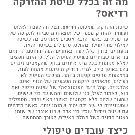
מה זה בכלל שיטת ההזרקה
רדיאס?
שיטת ההזרקה, שמכונה
רדיאס
, מצליחה לעבוד לאלתר,
ועשויה להחזיק מעמד של תוצאות מיטביות לתקופה של
עד שנתיים, כאשר הרבה אנשים מאמינים בה כשיטה
למילוי עורי יעילה בהחלט. טיפולים בשיטה הזאת
מוענקים, בדרך כלל, לעור באזורים הפה והחוטם. קיימים
בני אדם שבוחרים בשיטת הטיפול הנ"ל, כי הינם חפצים
למלא מקומות בכל מיני אזורים בגוף, שהקמטים ניכרים
בהם באופן בולט למדי. הזריקות ניתנות מתחת לעור,
באמצעות מחטים קטנות ביותר. מרכיבי הטיפול לא
רעילים, מתאימים לרקמות הטבעיות של הגוף ואינם
אלרגניים. קהל היעד הפוטנציאלי של שיטת טיפול זאת
הוא, כאמור לעיל, בני שלושים וחמש עד בני שישים,
שהעור שלהם מלא בקמטים באזורי האף והפה. מטופלים
שמעוניינים כי עור ידם יהיה שמנמן יותר. כאשר מזדהים
עם שיטת טיפול שכזו בני אדם שחוו אובדן של שומן
באזור הפנים בשל מחלת האיידס, לצורך ההמחשה.
כיצד עובדים טיפולי