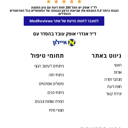





לד"ר אופק יש מעל 200 חוות דעת עם ציון ממוצע
הגבוה ביותר 5.0 המבטא את שביעות הרצון הגבוהה של המטופלים בכל הפרמטרים
הנמדדים.
למעבר לחוות הדעת של אתר MedReviews
ד״ר אנדרי אופק עובד בהסדר עם
ניווט באתר
תחומי טיפול
ראשי
ניתוחים לעיצוב הגוף
אודות
ניתוחי חזה
מכתבי תודה
טיפולים אסתטיים
חוות-דעת
ניתוחי פנים
יצירת קשר
הסרת שומות ונגעים
חומרי מילוי