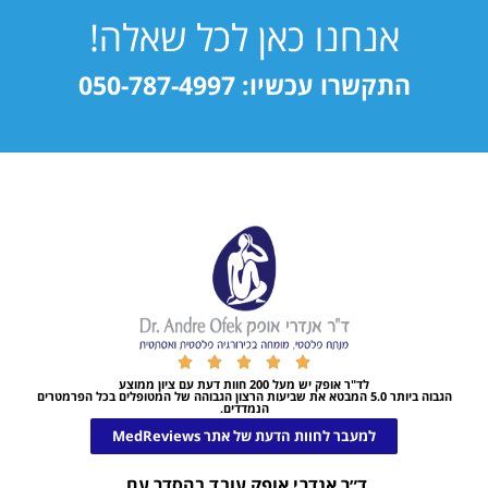
אנחנו כאן לכל שאלה!
התקשרו עכשיו: 050-787-4997





לד"ר אופק יש מעל 200 חוות דעת עם ציון ממוצע
הגבוה ביותר 5.0 המבטא את שביעות הרצון הגבוהה של המטופלים בכל הפרמטרים
הנמדדים.
למעבר לחוות הדעת של אתר MedReviews
ד״ר אנדרי אופק עובד בהסדר עם