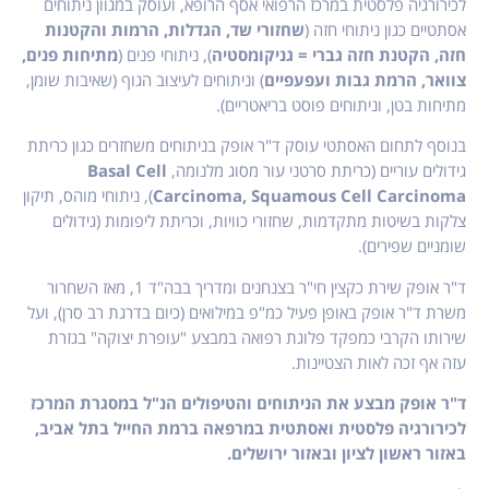
לכירורגיה פלסטית במרכז הרפואי אסף הרופא, ועוסק במגוון ניתוחים
אסתטיים כגון ניתוחי חזה (
שחזורי שד, הגדלות, הרמות והקטנות
חזה, הקטנת חזה גברי = גניקומסטיה
), ניתוחי פנים (
מתיחות פנים,
צוואר, הרמת גבות ועפעפיים
) וניתוחים לעיצוב הגוף (שאיבות שומן,
מתיחות בטן, וניתוחים פוסט בריאטריים).
בנוסף לתחום האסתטי עוסק ד"ר אופק בניתוחים משחזרים כגון כריתת
גידולים עוריים (כריתת סרטני עור מסוג מלנומה,
Basal Cell
Carcinoma, Squamous Cell Carcinoma
), ניתוחי מוהס, תיקון
צלקות בשיטות מתקדמות, שחזורי כוויות, וכריתת ליפומות (גידולים
שומניים שפירים).
ד"ר אופק שירת כקצין חי"ר בצנחנים ומדריך בבה"ד 1, מאז השחרור
משרת ד"ר אופק באופן פעיל כמ"פ במילואים (כיום בדרגת רב סרן), ועל
שירותו הקרבי כמפקד פלוגת רפואה במבצע "עופרת יצוקה" בגזרת
עזה אף זכה לאות הצטיינות.
ד"ר אופק מבצע את הניתוחים והטיפולים הנ"ל במסגרת המרכז
לכירורגיה פלסטית ואסתטית במרפאה ברמת החייל בתל אביב,
באזור ראשון לציון ובאזור ירושלים.