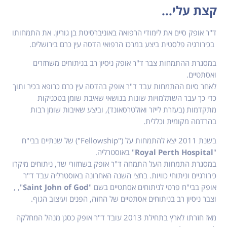
קצת עלי...
ד"ר אופק סיים את לימודי הרפואה באוניברסיטת בן גוריון. את התמחותו
בכירורגיה פלסטית ביצע במרכז הרפואי הדסה עין כרם בירושלים.
במסגרת ההתמחות צבר ד"ר אופק ניסיון רב בניתוחים משחזרים
ואסתטיים.
לאחר סיום ההתמחות עבד ד"ר אופק בהדסה עין כרם כרופא בכיר ותוך
כדי כך עבר השתלמויות שונות בנושאי שאיבת שומן בטכניקות
מתקדמות (בעזרת לייזר ואולטרסאונד), וביצע שאיבות שומן רבות
בהרדמה מקומית וכללית.
בשנת 2011 יצא להתמחות על ("Fellowship") של שנתיים בבי"ח
"
Royal Perth Hospital
" באוסטרליה.
במסגרת התמחות העל התמחה ד"ר אופק בשחזורי שד, ניתוחים מיקרו
כירורגיים וניתוחי כוויות. בחצי השנה האחרונה באוסטרליה עבד ד"ר
אופק בבי"ח פרטי לניתוחים אסתטיים בשם "
Saint John of God
", ,
וצבר ניסיון רב בניתוחים אסתטיים של החזה, הפנים ועיצוב הגוף.
מאז חזרתו לארץ בתחילת 2013 עובד ד"ר אופק כסגן מנהל המחלקה